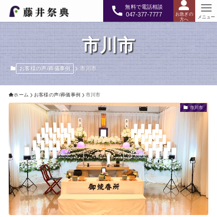
無料で電話相談
047-377-7777
お急ぎの
メニュー
方へ
市川市
お客様の声/葬儀事例
市川市
ホーム
お客様の声/葬儀事例
市川市
市川市