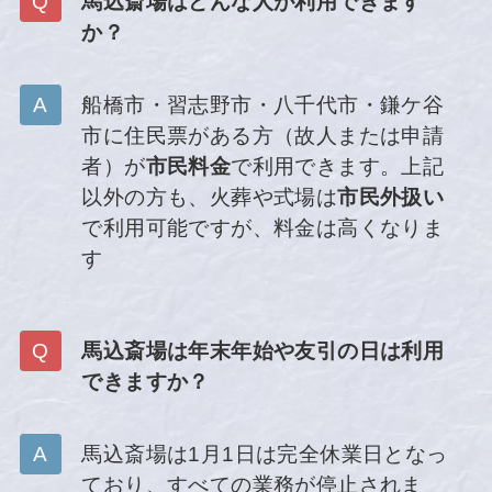
馬込斎場はどんな人が利用できます
か？
船橋市・習志野市・八千代市・鎌ケ谷
市に住民票がある方（故人または申請
者）が
市民料金
で利用できます。上記
以外の方も、火葬や式場は
市民外扱い
で利用可能ですが、料金は高くなりま
す
馬込斎場は年末年始や友引の日は利用
できますか？
馬込斎場は1月1日は完全休業日となっ
ており、すべての業務が停止されま