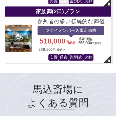
安置
通夜
告別式
火葬
家族葬(2日)プラン
参列者の多い伝統的な葬儀
フジイメンバーズ限定価格
518,000
通常価格
円
~
(税抜)
558,000
円(税抜)~
569,800
円(税込)~
安置
通夜
告別式
火葬
馬込斎場に
よくある質問