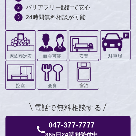
バリアフリー設計で安心
24時間無料相談が可能
面会可能
安置
駐車場
家族葬対応
控室
会食
宿泊
電話で無料相談する
047-377-7777
365日24時間受付中