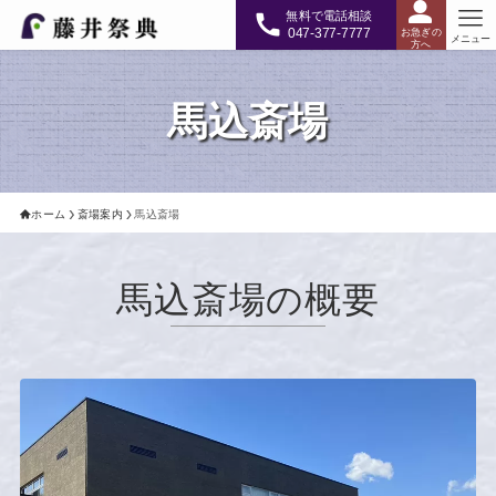
無料で電話相談
047-377-7777
お急ぎの
メニュー
方へ
馬込斎場
ホーム
斎場案内
馬込斎場
馬込斎場の概要