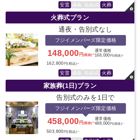
安置
通夜
告別式
火葬
火葬式プラン
通夜・告別式なし
フジイメンバーズ限定価格
148,000
通常価格
円
~
(税抜)
168,000
円(税抜)~
162,800
円(税込)~
安置
通夜
告別式
火葬
家族葬(1日)プラン
告別式のみを1日で
フジイメンバーズ限定価格
458,000
通常価格
円
~
(税抜)
488,000
円(税抜)~
503,800
円(税込)~