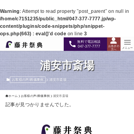
Warning
: Attempt to read property "post_parent" on null in
/home/c7151235/public_html/047-377-7777.jp/wp-
content/plugins/code-snippets/php/snippet-
ops.php(663) : eval()'d code
on line
3
無料で電話相談
047-377-7777
お急ぎの
メニュー
方へ
浦安市斎場
お客様の声/葬儀事例
浦安市斎場
ホーム
お客様の声/葬儀事例
浦安市斎場
記事が見つかりませんでした。