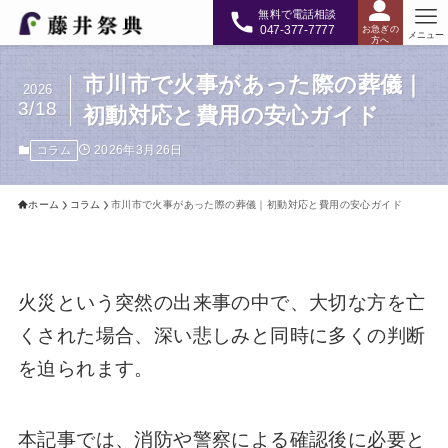
無料で電話相談
047-377-7777
お急ぎの
メニュー
方へ
市川市で火事があった際の葬儀｜
2026
3/18
初動対応と費用の安心ガイド
2026年3月26日
コラム
ホーム
コラム
市川市で火事があった際の葬儀｜初動対応と費用の安心ガイド
火災という突然の出来事の中で、大切な方を亡
くされた場合、深い悲しみと同時に多くの判断
を迫られます。
本記事では、消防や警察による確認後に必要と