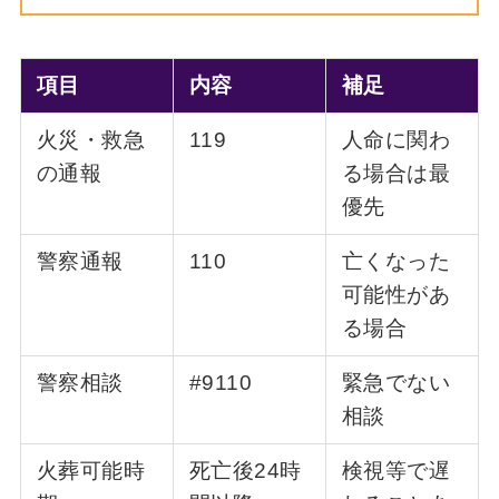
項目
内容
補足
火災・救急
119
人命に関わ
の通報
る場合は最
優先
警察通報
110
亡くなった
可能性があ
る場合
警察相談
#9110
緊急でない
相談
火葬可能時
死亡後24時
検視等で遅