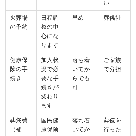
い
火葬場
日程調
早め
葬儀社
の予約
整の中
心にな
ります
健康保
加入状
落ち着
ご家族
険の手
況で必
いてか
で分担
続き
要な手
らでも
続きが
可
変わり
ます
葬祭費
国民健
落ち着
葬儀を
（補
康保険
いてか
行った