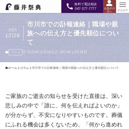
無料で電話相談
047-377-7777
お急ぎの
メニュー
方へ
市川市での訃報連絡｜職場や親
2025
族への伝え方と優先順位につい
12/28
て
2025年12月16日
2025年12月28日
コラム
ホーム
コラム
市川市での訃報連絡｜職場や親族への伝え方と優先順位について
ご家族のご逝去の知らせを受けた直後は、深い
悲しみの中で「誰に、何を伝えればよいのか」
が分からず、不安になりやすいものです。葬儀
にふれる機会は多くないため、「何から進めれ