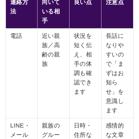
連絡方
向いて
良い点
注意点
法
いる相
手
電話
近い親
状況を
長話に
族／高
短く伝
なりや
齢の親
え、相
すいの
族
手の体
で「ま
調も確
ずはお
認でき
知ら
ます
せ」を
意識し
ます
LINE・
親族の
日時・
感情的
メール
グルー
住所な
な文章