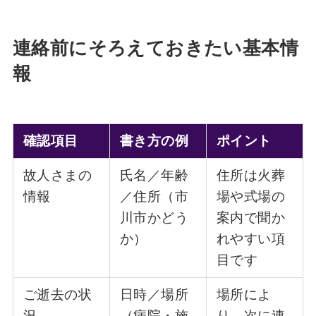
連絡前にそろえておきたい基本情
報
確認項目
書き方の例
ポイント
故人さまの
氏名／年齢
住所は火葬
情報
／住所（市
場や式場の
川市かどう
案内で聞か
か）
れやすい項
目です
ご逝去の状
日時／場所
場所によ
況
（病院・施
り、次に連