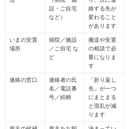
設・ご自宅
絡する先が
など）
変わること
があります
いまの安置
病院／施設
搬送や安置
場所
／ご自宅 な
の相談で必
ど
要になりま
す
連絡の窓口
連絡者の氏
「折り返し
名／電話番
先」が一つ
号／続柄
にまとまる
と混乱が減
ります
喪主の候補
喪主をお願
決まってい