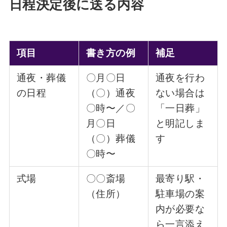
日程決定後に送る内容
項目
書き方の例
補足
通夜・葬儀
〇月〇日
通夜を行わ
の日程
（〇）通夜
ない場合は
〇時〜／〇
「一日葬」
月〇日
と明記しま
（〇）葬儀
す
〇時〜
式場
〇〇斎場
最寄り駅・
（住所）
駐車場の案
内が必要な
ら一言添え