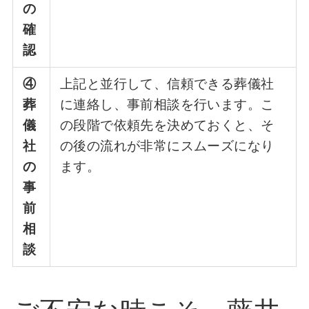
の
確
認
④
上記と並行して、信頼できる葬儀社
葬
に連絡し、事前相談を行います。こ
儀
の段階で依頼先を決めておくと、そ
社
の後の流れが非常にスムーズになり
の
ます。
事
前
相
談