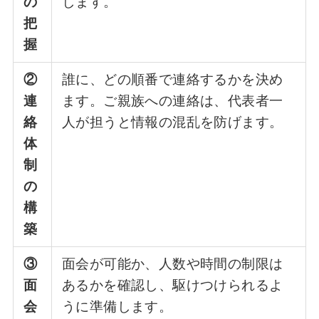
の
します。
把
握
②
誰に、どの順番で連絡するかを決め
連
ます。ご親族への連絡は、代表者一
絡
人が担うと情報の混乱を防げます。
体
制
の
構
築
③
面会が可能か、人数や時間の制限は
面
あるかを確認し、駆けつけられるよ
会
うに準備します。