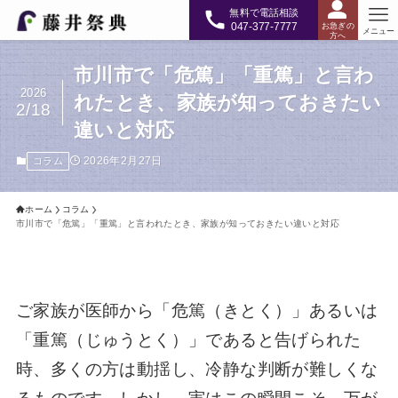
無料で電話相談
047-377-7777
お急ぎの
メニュー
方へ
市川市で「危篤」「重篤」と言わ
2026
れたとき、家族が知っておきたい
2/18
違いと対応
2026年2月27日
コラム
ホーム
コラム
市川市で「危篤」「重篤」と言われたとき、家族が知っておきたい違いと対応
ご家族が医師から「危篤（きとく）」あるいは
「重篤（じゅうとく）」であると告げられた
時、多くの方は動揺し、冷静な判断が難しくな