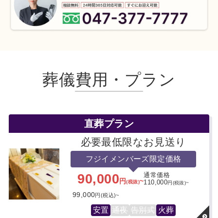
葬儀費用・プラン
直葬プラン
必要最低限なお見送り
フジイメンバーズ限定価格
90,000
通常価格
円
~
(税抜)
110,000
円(税抜)~
99,000
円(税込)~
安置
通夜
告別式
火葬