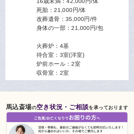
16歳未満：42,000円/体
死胎：21,000円/体
改葬遺骨：35,000円/件
身体の一部：21,000円/包
火葬炉：4基
待合室：3室(洋室)
炉前ホール：2室
収骨室：2室
馬込斎場
空き状況・ご相談
の
を承っております