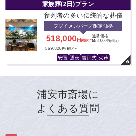
家族葬(2日)プラン
参列者の多い伝統的な葬儀
フジイメンバーズ限定価格
518,000
通常価格
円
~
(税抜)
558,000
円(税抜)~
569,800
円(税込)~
安置
通夜
告別式
火葬
浦安市斎場に
よくある質問