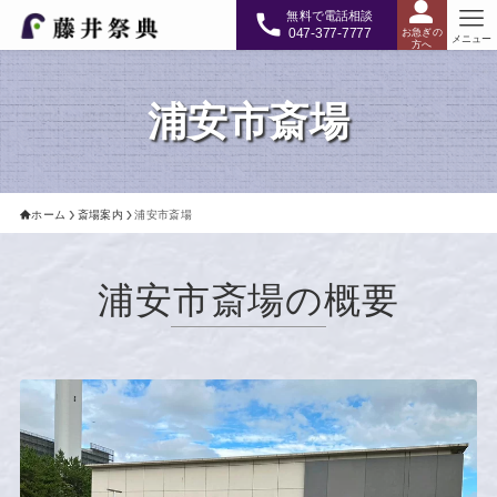
無料で電話相談
047-377-7777
お急ぎの
メニュー
方へ
浦安市斎場
ホーム
斎場案内
浦安市斎場
浦安市斎場の概要