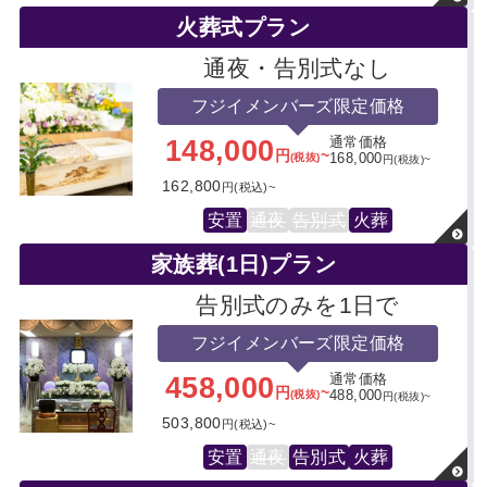
火葬式プラン
通夜・告別式なし
フジイメンバーズ限定価格
148,000
通常価格
円
~
(税抜)
168,000
円(税抜)~
162,800
円(税込)~
安置
通夜
告別式
火葬
家族葬(1日)プラン
告別式のみを1日で
フジイメンバーズ限定価格
458,000
通常価格
円
~
(税抜)
488,000
円(税抜)~
503,800
円(税込)~
安置
通夜
告別式
火葬