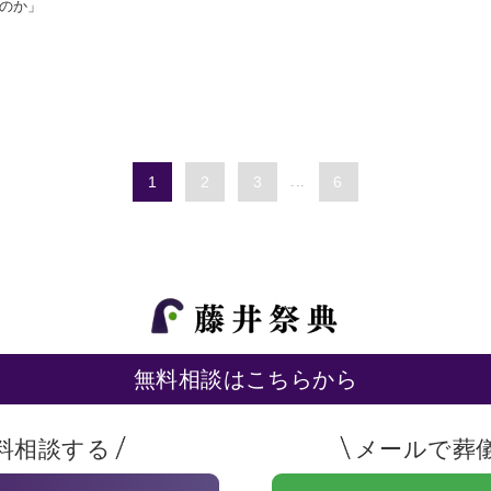
のか」
1
2
3
...
6
無料相談はこちらから
料相談する
メールで葬