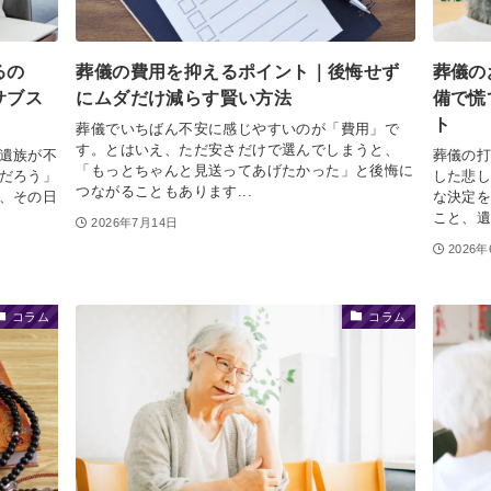
るの
葬儀の費用を抑えるポイント｜後悔せず
葬儀の
サブス
にムダだけ減らす賢い方法
備で慌
ト
葬儀でいちばん不安に感じやすいのが「費用」で
す。とはいえ、ただ安さだけで選んでしまうと、
遺族が不
葬儀の
「もっとちゃんと見送ってあげたかった」と後悔に
だろう」
した悲
つながることもあります...
、その日
な決定
こと、遺
2026年7月14日
2026
コラム
コラム