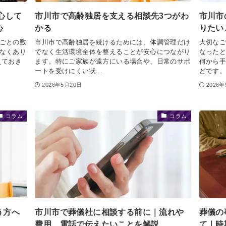
心して
市川市で高齢独居を支える相談先3つがわ
市川市
心
かる
りたい
ごとの数
市川市で高齢独居を続けるためには、体調管理だけ
大切な
なくあり
でなく生活環境全体を整えることが安心につながり
なった
えておき
ます。特にご家族が遠方にいる場合や、日常のサポ
何から
ートを受けにくい状...
どです。
2026年5月20日
2026
コラム
コラム
う方へ
市川市で葬儀社に相談する前に｜流れや
葬儀の
費用、電話で伝えたいことを解説
て｜時