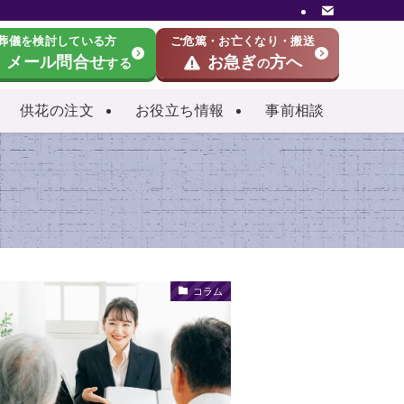
葬儀を検討している方
ご危篤・お亡くなり・搬送
メール問合せ
お急ぎ
方へ
する
の
供花の注文
お役立ち情報
事前相談
コラム