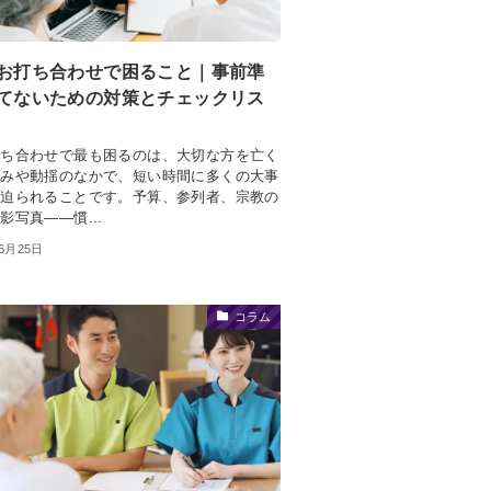
お打ち合わせで困ること｜事前準
てないための対策とチェックリス
打ち合わせで最も困るのは、大切な方を亡く
しみや動揺のなかで、短い時間に多くの大事
を迫られることです。予算、参列者、宗教の
影写真——慣...
年6月25日
コラム