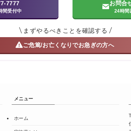
77-7777
お問合
4時間受付中
24時
まずやるべきことを確認する
ご危篤/お亡くなりで
お急ぎの方へ
メニュー
ホーム