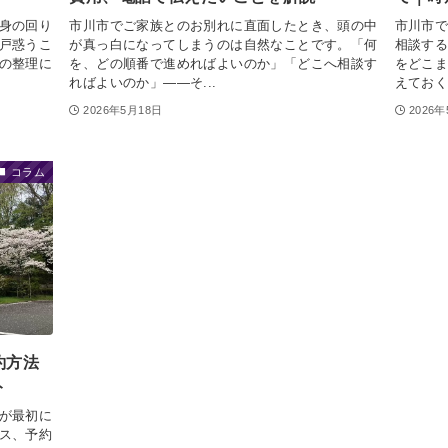
身の回り
市川市でご家族とのお別れに直面したとき、頭の中
市川市
戸惑うこ
が真っ白になってしまうのは自然なことです。「何
相談す
の整理に
を、どの順番で進めればよいのか」「どこへ相談す
をどこ
ればよいのか」――そ...
えておく
2026年5月18日
2026
コラム
約方法
ト
が最初に
ス、予約